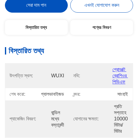
সেরা দাম পান
এখনই যোগাযোগ করুন
বিস্তারিত তথ্য
পণ্যের বিবরণ
বিস্তারিত তথ্য
প্রোডাক্ট 
উৎপত্তি স্থল:
WUXI
নথি:
ব্রোশিওর 
পিডিএফ
শেষ করো:
গ্যালভানাইজড
বন্দর:
সাংহাই
প্রতি 
বান্ডিল 
সপ্তাহে 
প্যাকেজিং বিবরণ:
মধ্যে 
যোগানের ক্ষমতা:
10000 
বস্তাবন্দী
মিটার/
মিটার