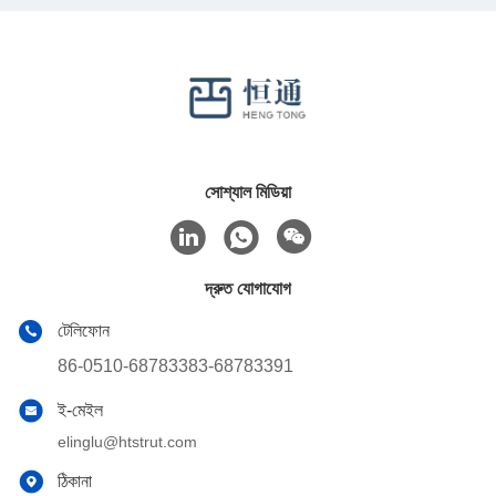
সোশ্যাল মিডিয়া
দ্রুত যোগাযোগ
টেলিফোন
86-0510-68783383-68783391
ই-মেইল
elinglu@htstrut.com
ঠিকানা