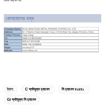
দ্বিধা করবেন নাঃ
যোগাযোগের তথ্য
ট্যাগ:
C স্লটযুক্ত চ্যানেল
সি চ্যানেল ৪১x৪১
Gi স্লটযুক্ত সি চ্যানেল