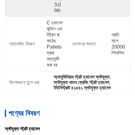
3.0 
মিমি
C চ্যানেল 
বান্ডিল এবং 
স্ট্রিপ বা 
প্রতি 
কাঠের 
মাসে 
প্যাকেজিং বিবরণ:
যোগানের ক্ষমতা:
Pallets 
20000 
দ্বারা 
পিস/পিস
বস্তাবন্দী 
করা হয়
অ্যালুমিনিয়াম স্ট্রট চ্যানেল স্লটযুক্ত
, 
বিশেষভাবে তুলে ধরা:
স্লটযুক্ত ধাতব ফ্রেমিং স্ট্রট চ্যানেল
, 
ইউনিস্ট্রুট ৪১x৪১ স্লটযুক্ত চ্যানেল
পণ্যের বিবরণ
স্লটযুক্ত স্ট্রট চ্যানেল