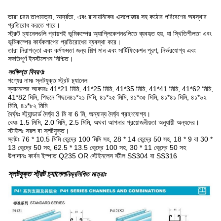
তারা চরম তাপমাত্রা, আর্দ্রতা, এবং রাসায়নিকের এক্সপোজার সহ কঠোর পরিবেশের অবস্থার
প্রতিরোধ করতে পারে।
স্ট্রুট চ্যানেলগুলি প্রায়শই ভূমিকম্পের অ্যাপ্লিকেশনগুলিতে ব্যবহৃত হয়, যা স্থিতিশীলতা এবং
ভূমিকম্পের কার্যকলাপের প্রতিরোধের ব্যবস্থা করে।
তারা নিরাপত্তা এবং কর্মক্ষমতা জন্য শিল্প মান এবং সার্টিফিকেশন পূরণ, নির্ভরযোগ্য এবং
সঙ্গতিপূর্ণ ইনস্টলেশন নিশ্চিত।
সংক্ষিপ্ত বিবরণঃ
পণ্যের নামঃ স্লটযুক্ত স্ট্রট চ্যানেল
ক্যানেলের আকারঃ 41*21 মিমি, 41*25 মিমি, 41*35 মিমি, 41*41 মিমি, 41*62 মিমি,
41*82 মিমি, পিছনে পিছনে
৪১*২১ মিমি, ৪১*২৫ মিমি, ৪১*৩৫ মিমি, ৪১*৪১ মিমি, ৪১*৬২
মিমি, ৪১*৮২ মিমি
দৈর্ঘ্যঃ স্ট্যান্ডার্ড দৈর্ঘ্য 3 মি বা 6 মি, অন্যান্য দৈর্ঘ্য গ্রহণযোগ্য।
বেধঃ 1.5 মিমি, 2.0 মিমি, 2.5 মিমি, অথবা আপনার প্রয়োজনীয়তা অনুযায়ী অন্যদের।
স্টাইলঃ সরল বা স্লটযুক্ত।
স্লটঃ 76 * 10.5 মিমি কেন্দ্রে 100 মিমি সহ, 28 * 14 কেন্দ্রে 50 সহ, 18 * 9 বা 30 *
13 কেন্দ্রে 50 সহ, 62.5 * 13.5 কেন্দ্রে 100 সহ, 30 * 11 কেন্দ্রে 50 সহ
উপাদানঃ কার্বন ইস্পাত Q235 OR স্টেইনলেস স্টীল SS304 বা SS316
স্লটযুক্ত স্ট্রট চ্যানেল
নিম্নলিখিত মাত্রাঃ