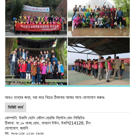
আরও তথ্যের জন্য, দয়া করে নিচের ঠিকানায় আমার সাথে যোগাযোগ করুনঃ
ভিজিট কার্ড
কোম্পানি: উকসি হেংটং মেটাল ফ্রেমিং সিস্টেম কোং লিমিটেড
ঠিকানা: নং ১৯ নানহু রোড, নানচান টাউন, উকশি
214128
, চীন
যোগাযোগ: জ্যানি
মব: +৮৬-১৩৮ ১২২৮ ২৯৩৮