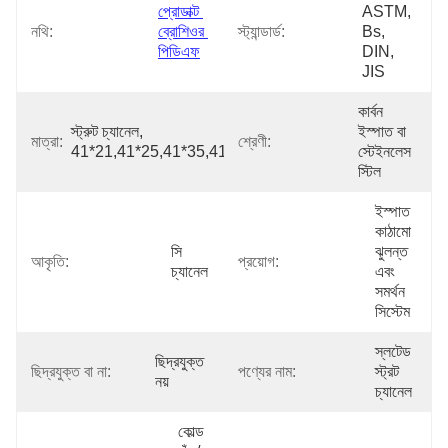
প্রোডাক্ট 
ASTM, 
নথি:
ব্রোশিওর 
স্ট্যান্ডার্ড:
Bs, 
পিডিএফ
DIN, 
JIS
কার্বন 
স্ট্রুট চ্যানেল, 
ইস্পাত বা 
মাত্রা:
শ্রেণী:
41*21,41*25,41*35,41*41,41*62,41*82
স্টেইনলেস 
স্টিল
ইস্পাত 
কাঠামো 
সি 
ঝুলন্ত 
আকৃতি:
প্রয়োগ:
চ্যানেল
এবং 
সমর্থন 
সিস্টেম
স্লটেড 
ছিদ্রযুক্ত 
ছিদ্রযুক্ত বা না:
পণ্যের নাম:
স্ট্রট 
নয়
চ্যানেল
কোল্ড 