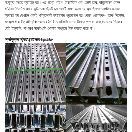
সংযুক্ত করতে ব্যবহৃত হয়। এর মধ্যে পাইপ, বৈদ্যুতিক এবং ডেটা তার, বায়ুচলাচল যেমন
যান্ত্রিক সিস্টেম,এয়ার কন্ডিশনারস্ট্রুট চ্যানেলটি এমন অন্যান্য অ্যাপ্লিকেশনগুলির জন্যও
ব্যবহৃত হয় যেখানে একটি শক্তিশালী কাঠামোর প্রয়োজন হয়, যেমন ওয়ার্কবেঞ্চ, তাক সিস্টেম,
সরঞ্জাম র্যাক ইত্যাদি।বিশেষভাবে তৈরি সকেটগুলি বাদাম টানতে পাওয়া যায়চ্যানেলের ভিতরে
বোল্ট ইত্যাদি, সাধারণ সকেটগুলি খোলার মাধ্যমে ফিট করতে পারে না।
স্লটযুক্ত স্ট্রট চ্যানেল
বিস্তারিত: