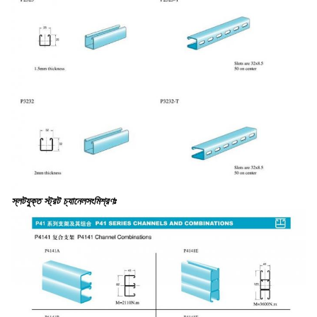
স্লটযুক্ত স্ট্রট চ্যানেল
সংমিশ্রণঃ