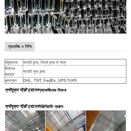
প্যাকেজিং ও শিপিং
সমুদ্রপথে
সাংহাই বন্দর, নিংবো বন্দর বা অন্য
বিমানের
সাংহাই পুডং বন্দর
মাধ্যমে
এক্সপ্রেস
DHL, TNT, FedEx, UPS ইত্যাদি
স্লটযুক্ত স্ট্রট চ্যানেল
প্যাকেজিংয়ের বিবরণঃ
স্লটযুক্ত স্ট্রট চ্যানেল
ইঞ্জিনিয়ারিং প্রকল্প: