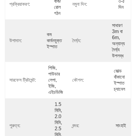
বাঁক/
৩-৫ 
প্রক্রিয়াকরণ:
নমুনা দিন:
রোল 
দিন
গঠন
সাধারণ 
3m বা 
কম 
6m, 
উপাদান:
কার্বনযুক্ত 
দৈর্ঘ্য:
অন্যান্য 
ইস্পাত
দৈর্ঘ্য 
উপলব্ধ
পিজি, 
কোল্ড 
পাউডার 
বাঁকানো 
সারফেস ট্রিটমেন্ট:
লেপা, 
কৌশল:
ইস্পাত 
ইজি, 
চ্যানেল
এইচডিজি
1.5 
মিমি, 
2.0 
মিমি, 
পুরুত্ব:
বন্দর:
সাংহাই
2.5 
মিমি, 