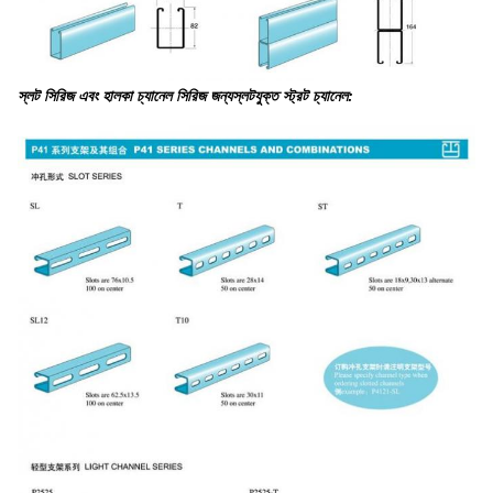
স্লট সিরিজ এবং হালকা চ্যানেল সিরিজ জন্য
স্লটযুক্ত স্ট্রট চ্যানেল
: