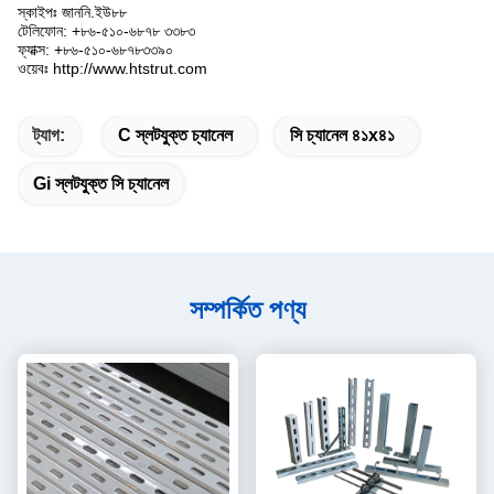
স্কাইপঃ জাননি.ইউ৮৮
টেলিফোন: +৮৬-৫১০-৬৮৭৮ ৩৩৮৩
ফ্যাক্স: +৮৬-৫১০-৬৮৭৮৩৩৯০
ওয়েবঃ http://www.htstrut.com
ট্যাগ:
C স্লটযুক্ত চ্যানেল
সি চ্যানেল ৪১x৪১
Gi স্লটযুক্ত সি চ্যানেল
সম্পর্কিত পণ্য