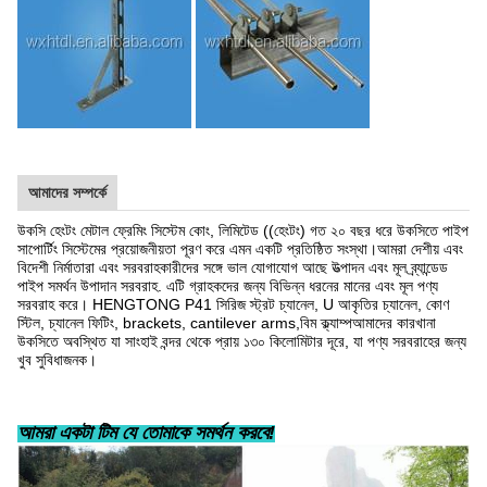
আমাদের সম্পর্কে
উকসি হেংটং মেটাল ফ্রেমিং সিস্টেম কোং, লিমিটেড ((হেংটং) গত ২০ বছর ধরে উকসিতে পাইপ
সাপোর্টিং সিস্টেমের প্রয়োজনীয়তা পূরণ করে এমন একটি প্রতিষ্ঠিত সংস্থা।আমরা দেশীয় এবং
বিদেশী নির্মাতারা এবং সরবরাহকারীদের সঙ্গে ভাল যোগাযোগ আছে উত্পাদন এবং মূল ব্র্যান্ডেড
পাইপ সমর্থন উপাদান সরবরাহ. এটি গ্রাহকদের জন্য বিভিন্ন ধরনের মানের এবং মূল পণ্য
সরবরাহ করে। HENGTONG P41 সিরিজ স্ট্রট চ্যানেল, U আকৃতির চ্যানেল, কোণ
স্টিল, চ্যানেল ফিটিং, brackets, cantilever arms,বিম ক্ল্যাম্পআমাদের কারখানা
উকসিতে অবস্থিত যা সাংহাই বন্দর থেকে প্রায় ১৩০ কিলোমিটার দূরে, যা পণ্য সরবরাহের জন্য
খুব সুবিধাজনক।
আমরা একটা টিম যে তোমাকে সমর্থন করবে!