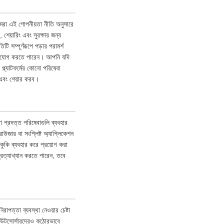
 আমরা এই গোপনীয়তা নীতি অনুসারে
েয়ারিং এবং সুরক্ষার জন্য
সম্পূর্ণরূপে পড়ার পরামর্শ
োগাযোগ করতে পারেন। আপনি যদি
্ল্যাটফর্মের কোনো পরিষেবা
 এবং শেয়ার করব।
া প্রদত্ত পরিষেবাগুলি ব্যবহার
উজার বা সংশ্লিষ্ট অ্যাপ্লিকেশন
 কুকি ব্যবহার করে প্রয়োগ করা
রত্যাখ্যান করতে পারেন, তবে
।
াপত্তা ব্যবস্থা নেওয়ার চেষ্টা
া আউটসোর্সারদেরও কঠোরভাবে