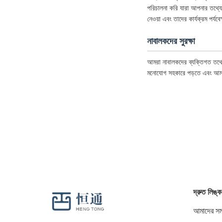
পরিচালনা করি যারা আপনার তথ্যের স
নেওয়া এবং তাদের কার্যক্রম পর্যবে
নাবালকদের সুরক্ষা
আমরা নাবালকদের ব্যক্তিগত তথ
মনোযোগ সহকারে পড়তে এবং আমাদ
দ্রুত লিঙ্ক
আমাদের সম্