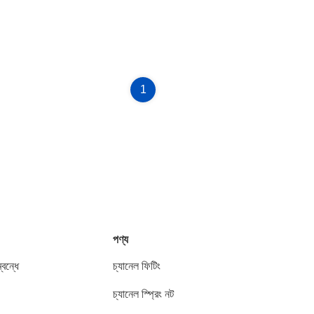
1
পণ্য
বন্ধে
চ্যানেল ফিটিং
চ্যানেল স্প্রিং নট