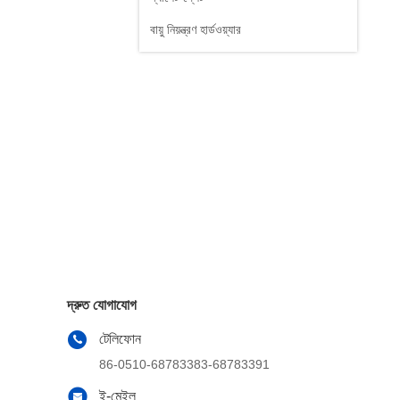
বায়ু নিয়ন্ত্রণ হার্ডওয়্যার
দ্রুত যোগাযোগ
টেলিফোন
86-0510-68783383-68783391
ই-মেইল