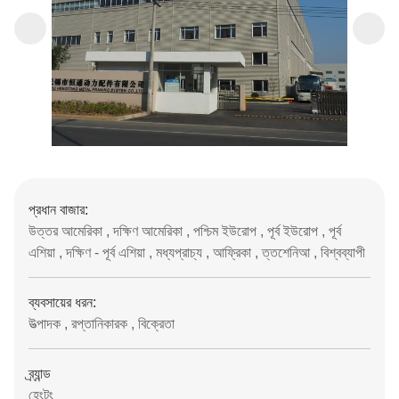
প্রধান বাজার:
উত্তর আমেরিকা , দক্ষিণ আমেরিকা , পশ্চিম ইউরোপ , পূর্ব ইউরোপ , পূর্ব
এশিয়া , দক্ষিণ - পূর্ব এশিয়া , মধ্যপ্রাচ্য , আফ্রিকা , ত্তশেনিআ , বিশ্বব্যাপী
ব্যবসায়ের ধরন:
উত্পাদক , রপ্তানিকারক , বিক্রেতা
ব্র্যান্ড
হেংটং