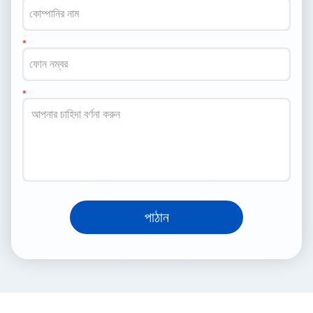
পাঠান