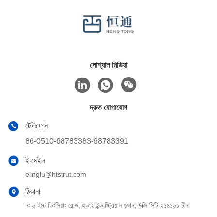
সোশ্যাল মিডিয়া
দ্রুত যোগাযোগ
টেলিফোন
86-0510-68783383-68783391
ই-মেইল
elinglu@htstrut.com
ঠিকানা
নং ৬ ইস্ট ডিংসিয়াং রোড, হুডাই ইন্ডাস্ট্রিয়াল জোন, উক্সি সিটি ২১৪১৬১ চীন