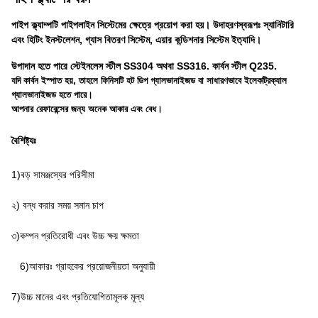
পাইপ ক্ল্যাম্পটি পাইপলাইন সিস্টেমের ক্ষেত্রে প্রয়োগ করা হয়। উদাহরণস্বরূপঃ স্যানিটারি
এবং হিটিং ইনস্টলেশন, গ্যাস বিতরণ সিস্টেম, এয়ার কন্ডিশনার সিস্টেম ইত্যাদি।
উপাদান হতে পারে স্টেইনলেস স্টীল SS304 অথবা SS316. কার্বন স্টীল Q235.
যদি কার্বন ইস্পাত হয়, তাহলে ফিনিসটি হট ডিপ গ্যালভানাইজড বা সাধারণভাবে ইলেকট্রিক্যাল
গ্যালভানাইজড হতে পারে।
আপনার রেফারেন্সের জন্য অনেক আকার এবং বেধ।
বৈশিষ্ট্যঃ
1)বড় সামঞ্জস্যের পরিসীমা
২) বন্ধ করার সময় সমান চাপ
৩)কম্পন প্রতিরোধী এবং উচ্চ ক্ষয় ক্ষমতা
6)আকারঃ গ্রাহকের প্রয়োজনীয়তা অনুযায়ী
7)উচ্চ মানের এবং প্রতিযোগিতামূলক মূল্য