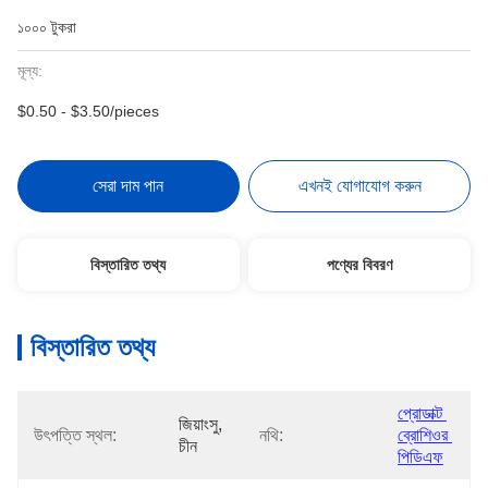
১০০০ টুকরা
মূল্য:
$0.50 - $3.50/pieces
সেরা দাম পান
এখনই যোগাযোগ করুন
বিস্তারিত তথ্য
পণ্যের বিবরণ
বিস্তারিত তথ্য
প্রোডাক্ট 
জিয়াংসু, 
উৎপত্তি স্থল:
নথি:
ব্রোশিওর 
চীন
পিডিএফ