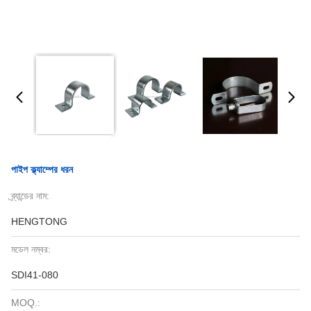
পাইপ ক্ল্যাম্পের ধরন
ব্র্যান্ডের নাম:
HENGTONG
মডেল নম্বর:
SDI41-080
MOQ.: