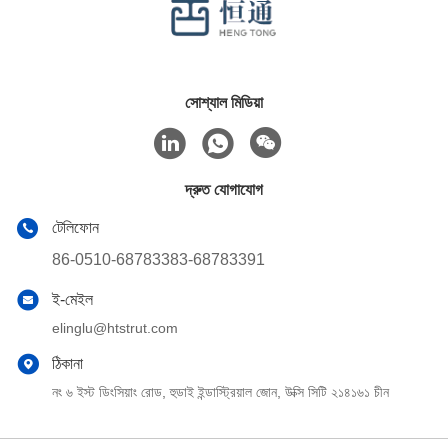
সোশ্যাল মিডিয়া
দ্রুত যোগাযোগ
টেলিফোন
86-0510-68783383-68783391
ই-মেইল
elinglu@htstrut.com
ঠিকানা
নং ৬ ইস্ট ডিংসিয়াং রোড, হুডাই ইন্ডাস্ট্রিয়াল জোন, উক্সি সিটি ২১৪১৬১ চীন