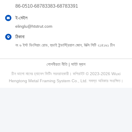
86-0510-68783383-68783391
ই-মেইল
elinglu@htstrut.com
ঠিকানা
নং ৬ ইস্ট ডিংসিয়াং রোড, হুডাই ইন্ডাস্ট্রিয়াল জোন, উক্সি সিটি ২১৪১৬১ চীন
গোপনীয়তা নীতি
|
সাইট ম্যাপ
চীন ভালো মানের চ্যানেল ফিটিং সরবরাহকারী। কপিরাইট © 2023-2026 Wuxi
Hengtong Metal Framing System Co., Ltd. সমস্ত অধিকার সংরক্ষিত।