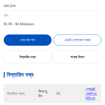
500 টুকরা
মূল্য:
$1.00 - $4.60/pieces
সেরা দাম পান
এখনই যোগাযোগ করুন
বিস্তারিত তথ্য
পণ্যের বিবরণ
বিস্তারিত তথ্য
প্রোডাক্ট 
জিয়াংসু, 
উৎপত্তি স্থল:
নথি:
ব্রোশিওর 
চীন
পিডিএফ