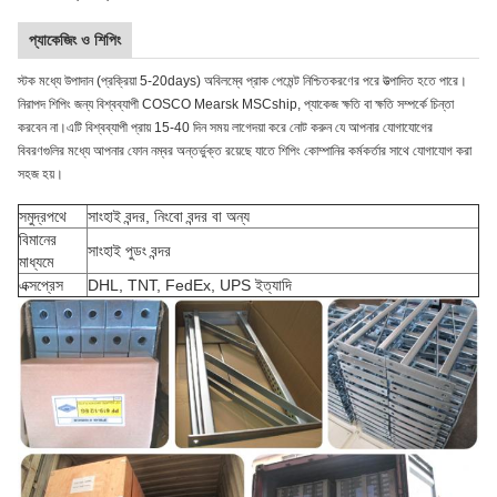
প্যাকেজিং ও শিপিং
স্টক মধ্যে উপাদান (প্রক্রিয়া 5-20days) অবিলম্বে প্রাক পেমেন্ট নিশ্চিতকরণের পরে উত্পাদিত হতে পারে।
নিরাপদ শিপিং জন্য বিশ্বব্যাপী COSCO Mearsk MSCship, প্যাকেজ ক্ষতি বা ক্ষতি সম্পর্কে চিন্তা
করবেন না।এটি বিশ্বব্যাপী প্রায় 15-40 দিন সময় লাগেদয়া করে নোট করুন যে আপনার যোগাযোগের
বিবরণগুলির মধ্যে আপনার ফোন নম্বর অন্তর্ভুক্ত রয়েছে যাতে শিপিং কোম্পানির কর্মকর্তার সাথে যোগাযোগ করা
সহজ হয়।
সমুদ্রপথে
সাংহাই বন্দর, নিংবো বন্দর বা অন্য
বিমানের
সাংহাই পুডং বন্দর
মাধ্যমে
এক্সপ্রেস
DHL, TNT, FedEx, UPS ইত্যাদি