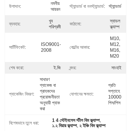
নমনীয় 
উপাদান:
স্ট্যান্ডার্ড বা ননস্ট্যান্ডার্ড:
স্ট্যান্ডার্ড
আয়রন
খুব 
স্যাডল 
ব্যবহার:
কাঠামো:
পরিশ্রমী
ক্ল্যাম্প
M10, 
ISO9001-
M12, 
সার্টিফিকেট:
বোল্টের আকার:
2008
M16, 
M20
শেষ করো:
ই.জি
বন্দর:
সাংহাই
সাধারণ 
প্যাকেজ বা 
প্রতি 
গ্রাহকদের 
সপ্তাহে 
প্যাকেজিং বিবরণ:
যোগানের ক্ষমতা:
প্রয়োজনীয়তা 
10000 
অনুযায়ী প্যাক 
পিস/পিস
করা
1 4 স্টেইনলেস স্টীল বিম ক্ল্যাম্প
, 
বিশেষভাবে তুলে ধরা:
১.২ বিয়ার ক্ল্যাম্প
, 
২ ইঞ্চি বিম ক্ল্যাম্প