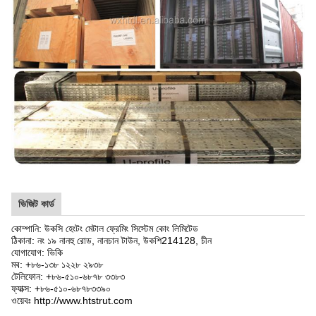
ভিজিট কার্ড
কোম্পানি: উকসি হেংটং মেটাল ফ্রেমিং সিস্টেম কোং লিমিটেড
ঠিকানা: নং ১৯ নানহু রোড, নানচান টাউন, উকশি
214128
, চীন
যোগাযোগ: ভিকি
মব: +৮৬-১৩৮ ১২২৮ ২৯৩৮
টেলিফোন: +৮৬-৫১০-৬৮৭৮ ৩৩৮৩
ফ্যাক্স: +৮৬-৫১০-৬৮৭৮৩৩৯০
ওয়েবঃ http://www.htstrut.com