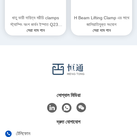
ধাতু ভারী দায়িত্ব মরীচি clamps
H Beam Lifting Clamp এর সাথে
স্ট্যাম্পিং অংশ কার্বন ইস্পাত Q235
জালিয়াতিযুক্ত সংযোগ
সেরা দাম পান
সেরা দাম পান
উত্তোলন
সোশ্যাল মিডিয়া
দ্রুত যোগাযোগ
টেলিফোন