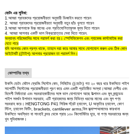
হেংটং এর সুবিধা:
1.আমরা গ্রাহকদের প্রয়োজনীয়তা অনুযায়ী ডিজাইন করতে পারেন
2. আমরা গ্রাহকদের প্রয়োজনীয়তা অনুযায়ী নতুন ছাঁচ খুলতে পারেন
3.আমরা আপনাকে উচ্চ মানের এবং প্রতিযোগিতামূলক মূল্য দিতে পারেন
4. আমরা আপনার একটি ভাল বিক্রয়োত্তর সেবা দিতে পারেন.
অন্যান্য পরিষেবাদির সাথে পরামর্শ করা হয়। স্পেসিফিকেশন এবং প্যাকেজ কাস্টমাইজ করা
যেতে পারে
যদি আপনার কোন প্রশ্ন থাকে, তাহলে দয়া করে আমার সাথে যোগাযোগ করুন এবং ঠিক কোন
আইটেমটি ((টাইপ) আপনার প্রয়োজন তা পরামর্শ দিন।
কোম্পানির তথ্য
উকসি হেংটং মেটাল ফ্রেমিং সিস্টেম কোং, লিমিটেড ((হেংটং) গত ২০ বছর ধরে উকসিতে পাইপ
সাপোর্টিং সিস্টেমের প্রয়োজনীয়তা পূরণ করে এমন একটি প্রতিষ্ঠিত সংস্থা।আমরা দেশীয় এবং
বিদেশী নির্মাতারা এবং সরবরাহকারীদের সঙ্গে ভাল যোগাযোগ আছে উত্পাদন এবং মূল ব্র্যান্ডেড
পাইপ সমর্থন উপাদান সরবরাহ. এটি গ্রাহকদের জন্য বিভিন্ন ধরনের মানের এবং মূল পণ্য
সরবরাহ করে। HENGTONG P41 সিরিজ স্ট্রট চ্যানেল, U আকৃতির চ্যানেল, কোণ
স্টিল, চ্যানেল ফিটিং, brackets, cantilever arms,বিম ক্ল্যাম্পআমাদের কারখানা
উকসিতে অবস্থিত যা সাংহাই বন্দর থেকে প্রায় ১৩০ কিলোমিটার দূরে, যা পণ্য সরবরাহের জন্য
খুব সুবিধাজনক।