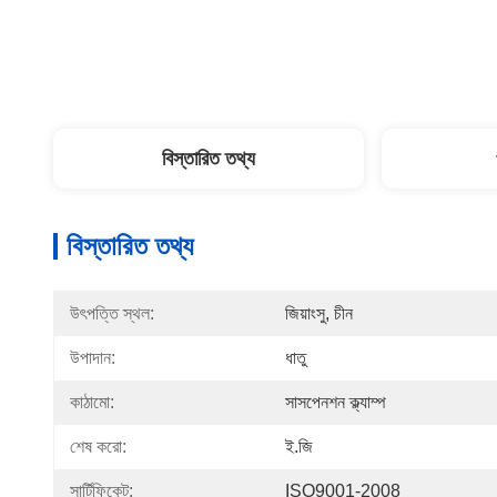
বিস্তারিত তথ্য
বিস্তারিত তথ্য
উৎপত্তি স্থল:
জিয়াংসু, চীন
উপাদান:
ধাতু
কাঠামো:
সাসপেনশন ক্ল্যাম্প
শেষ করো:
ই.জি
সার্টিফিকেট:
ISO9001-2008