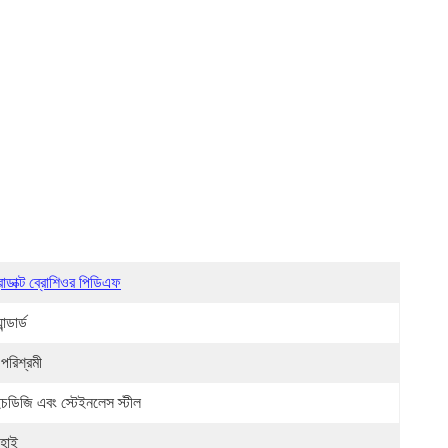
রোডাক্ট ব্রোশিওর পিডিএফ
যান্ডার্ড
 পরিশ্রমী
চডিজি এবং স্টেইনলেস স্টীল
ংহাই