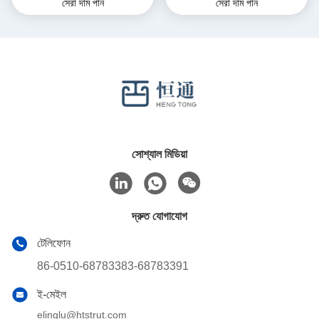
সেরা দাম পান
সেরা দাম পান
অটোমোটিভ
সোশ্যাল মিডিয়া
দ্রুত যোগাযোগ
টেলিফোন
86-0510-68783383-68783391
ই-মেইল
elinglu@htstrut.com