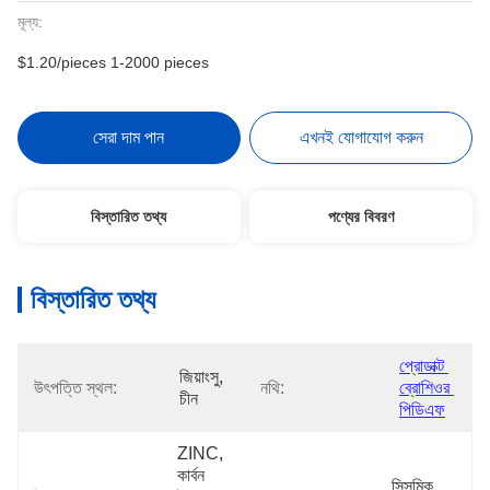
মূল্য:
$1.20/pieces 1-2000 pieces
সেরা দাম পান
এখনই যোগাযোগ করুন
বিস্তারিত তথ্য
পণ্যের বিবরণ
বিস্তারিত তথ্য
প্রোডাক্ট 
জিয়াংসু, 
উৎপত্তি স্থল:
নথি:
ব্রোশিওর 
চীন
পিডিএফ
ZINC, 
কার্বন 
সিসমিক 