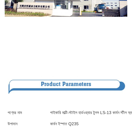
পণ্যের নাম
পাইকারি মাল্টি-স্টাইল হার্ডওয়্যার টুলস LS-13 কার্বন স্টীল অ্যান
উপাদান
কার্বন ইস্পাত Q235