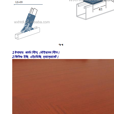
1উপাদান: কার্বন স্টিল, স্টেইনলেস স্টিল।
2ফিনিসঃ ইজি, এইচডিজি, ড্যাক্রোমেট।