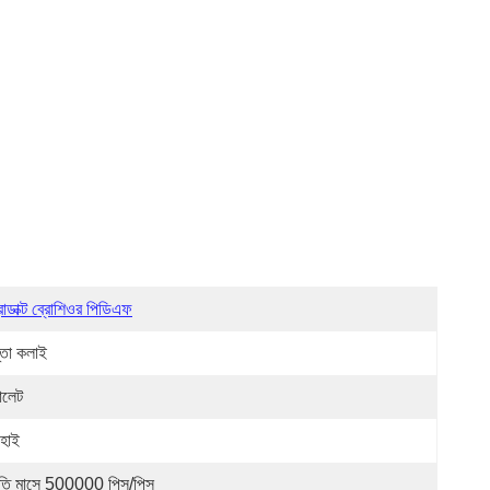
রোডাক্ট ব্রোশিওর পিডিএফ
্তা কলাই
ালেট
ংহাই
রতি মাসে 500000 পিস/পিস