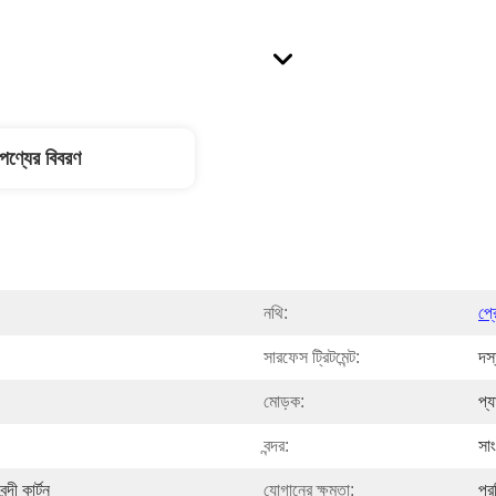
পণ্যের বিবরণ
নথি:
প্
সারফেস ট্রিটমেন্ট:
দস
মোড়ক:
প্য
বন্দর:
সা
্দী কার্টন
যোগানের ক্ষমতা:
প্