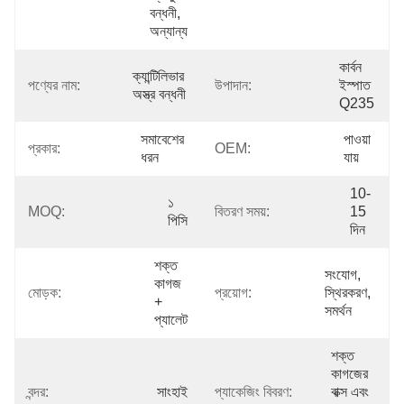
বন্ধনী, 
অন্যান্য
কার্বন 
ক্যান্টিলিভার 
পণ্যের নাম:
উপাদান:
ইস্পাত 
অস্ত্র বন্ধনী
Q235
সমাবেশের 
পাওয়া 
প্রকার:
OEM:
ধরন
যায়
10-
১ 
MOQ:
বিতরণ সময়:
15 
পিসি
দিন
শক্ত 
সংযোগ, 
কাগজ 
মোড়ক:
প্রয়োগ:
স্থিরকরণ, 
+ 
সমর্থন
প্যালেট
শক্ত 
কাগজের 
বন্দর:
সাংহাই
প্যাকেজিং বিবরণ:
বাক্স এবং 