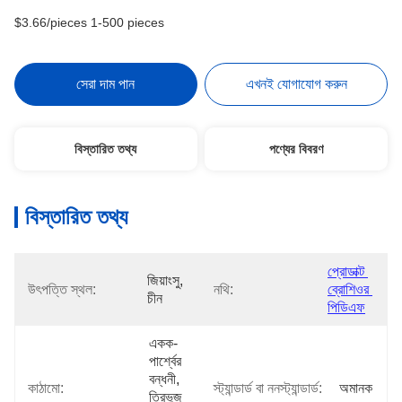
$3.66/pieces 1-500 pieces
সেরা দাম পান
এখনই যোগাযোগ করুন
বিস্তারিত তথ্য
পণ্যের বিবরণ
বিস্তারিত তথ্য
প্রোডাক্ট 
জিয়াংসু, 
উৎপত্তি স্থল:
নথি:
ব্রোশিওর 
চীন
পিডিএফ
একক-
পার্শ্বের 
বন্ধনী, 
কাঠামো:
স্ট্যান্ডার্ড বা ননস্ট্যান্ডার্ড:
অমানক
ত্রিভুজ 