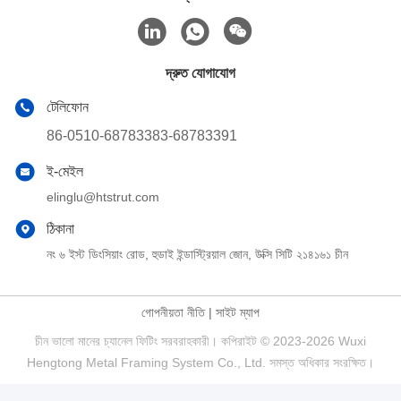
দ্রুত যোগাযোগ
টেলিফোন
86-0510-68783383-68783391
ই-মেইল
elinglu@htstrut.com
ঠিকানা
নং ৬ ইস্ট ডিংসিয়াং রোড, হুডাই ইন্ডাস্ট্রিয়াল জোন, উক্সি সিটি ২১৪১৬১ চীন
গোপনীয়তা নীতি
|
সাইট ম্যাপ
চীন ভালো মানের চ্যানেল ফিটিং সরবরাহকারী। কপিরাইট © 2023-2026 Wuxi
Hengtong Metal Framing System Co., Ltd. সমস্ত অধিকার সংরক্ষিত।