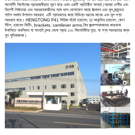
সাপোর্টিং সিস্টেমের প্রয়োজনীয়তা পূরণ করে এমন একটি প্রতিষ্ঠিত সংস্থা।আমরা দেশীয় এবং
বিদেশী নির্মাতারা এবং সরবরাহকারীদের সঙ্গে ভাল যোগাযোগ আছে উত্পাদন এবং মূল ব্র্যান্ডেড
পাইপ সমর্থন উপাদান সরবরাহ. এটি গ্রাহকদের জন্য বিভিন্ন ধরনের মানের এবং মূল পণ্য
সরবরাহ করে। HENGTONG P41 সিরিজ স্ট্রট চ্যানেল, U আকৃতির চ্যানেল, কোণ
স্টিল, চ্যানেল ফিটিং, brackets, cantilever arms,বিম ক্ল্যাম্পআমাদের কারখানা
উকসিতে অবস্থিত যা সাংহাই বন্দর থেকে প্রায় ১৩০ কিলোমিটার দূরে, যা পণ্য সরবরাহের জন্য
খুব সুবিধাজনক।