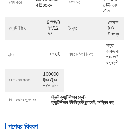
শেষ করো:
উপাদান:
বা Epoxy
স্টেইনলেস 
স্টীল
6 মিমি/8 
যেকোন 
প্লেট Thk:
মিমি/12 
দৈর্ঘ্য:
দৈর্ঘ্য 
মিমি
উপলব্ধ
শক্ত 
কাগজ বা 
বন্দর:
সাংহাই
প্যাকেজিং বিবরণ:
প্যালেটে 
বস্তাবন্দী
100000 
যোগানের ক্ষমতা:
টুকরা/টুকরা 
প্রতি মাসে
স্ট্রুট ক্যান্টিলিভার ক্রেট
, 
বিশেষভাবে তুলে ধরা:
ক্যান্টিলিভার ইউনিক্রুট ব্র্যাকেট
, 
অস্থির বাহু
পণ্যের বিবরণ