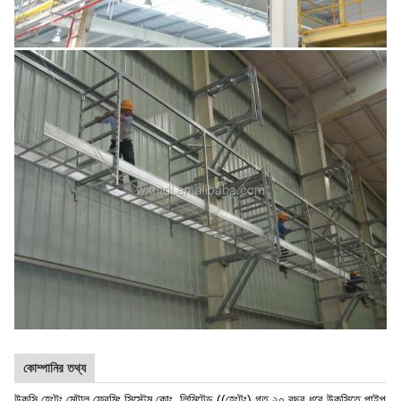
কোম্পানির তথ্য
উকসি হেংটং মেটাল ফ্রেমিং সিস্টেম কোং, লিমিটেড ((হেংটং) গত ২০ বছর ধরে উকসিতে পাইপ