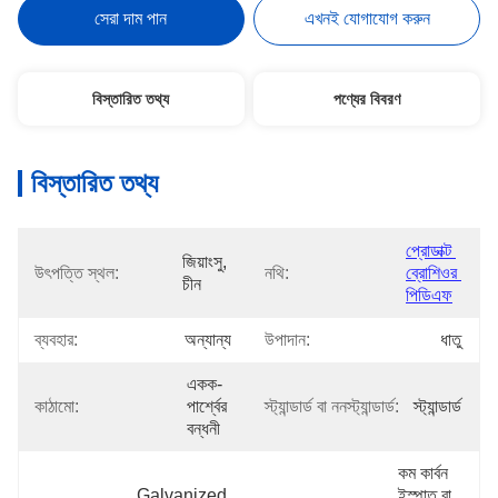
সেরা দাম পান
এখনই যোগাযোগ করুন
বিস্তারিত তথ্য
পণ্যের বিবরণ
বিস্তারিত তথ্য
প্রোডাক্ট 
জিয়াংসু, 
উৎপত্তি স্থল:
নথি:
ব্রোশিওর 
চীন
পিডিএফ
ব্যবহার:
অন্যান্য
উপাদান:
ধাতু
একক-
কাঠামো:
পার্শ্বের 
স্ট্যান্ডার্ড বা ননস্ট্যান্ডার্ড:
স্ট্যান্ডার্ড
বন্ধনী
কম কার্বন 
Galvanized 
ইস্পাত বা 