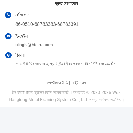
দ্রুত যোগাযোগ
টেলিফোন
86-0510-68783383-68783391
ই-মেইল
elinglu@htstrut.com
ঠিকানা
নং ৬ ইস্ট ডিংসিয়াং রোড, হুডাই ইন্ডাস্ট্রিয়াল জোন, উক্সি সিটি ২১৪১৬১ চীন
গোপনীয়তা নীতি
|
সাইট ম্যাপ
চীন ভালো মানের চ্যানেল ফিটিং সরবরাহকারী। কপিরাইট © 2023-2026 Wuxi
Hengtong Metal Framing System Co., Ltd. সমস্ত অধিকার সংরক্ষিত।