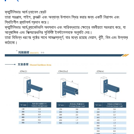
ক্যান্টিলিভার আর্ম চ্যানেল ক্রেট
তারা সরঞ্জাম, পাইপ, কন্ডাক্ট এবং অন্যান্য উপাদান স্থির করার জন্য একটি নিরাপদ এবং
স্থিতিশীল প্ল্যাটফর্ম প্রদান করে।
ক্যান্টিলিভার আর্ম ব্র্যাকেটগুলি অবস্থান এবং সারিবদ্ধতার ক্ষেত্রে নমনীয়তা সরবরাহ করে, যা
আনুষাঙ্গিক এবং ফিক্সচারগুলির সুনির্দিষ্ট ইনস্টলেশনকে অনুমতি দেয়।
তারা বিভিন্ন ধরণের পৃষ্ঠের সাথে সামঞ্জস্যপূর্ণ, যার মধ্যে রয়েছে দেয়াল, খুঁটি, বিম এবং উল্লম্ব
কাঠামো।