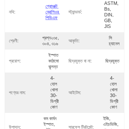
ASTM, 
প্রোডাক্ট 
Bs, 
নথি:
ব্রোশিওর 
স্ট্যান্ডার্ড:
DIN, 
পিডিএফ
GB, 
JIS
প্রশ্ন২৩৫, 
সি 
শ্রেণী:
আকৃতি:
৩০৪, ৩১৬
চ্যানেল
ইস্পাত 
প্রয়োগ:
কাঠামো 
ছিদ্রযুক্ত বা না:
ছিদ্রযুক্ত
ঝুলন্ত
4-
4-
হোল 
হোল 
খোলা 
খোলা 
পণ্যের নাম:
আইটেম:
30-
30-
ডিগ্রী 
ডিগ্রী 
কোণ
কোণ
কম কার্বন 
ইজি, 
ইস্পাত, 
এইচডিজি, 
উপাদান:
সারফেস ট্রিটমেন্ট: