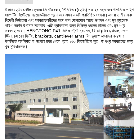
উকসি হেংটং মেটাল ফ্রেমিং সিস্টেম কোং, লিমিটেড ((হেংটং) গত ২০ বছর ধরে উকসিতে পাইপ
সাপোর্টিং সিস্টেমের প্রয়োজনীয়তা পূরণ করে এমন একটি প্রতিষ্ঠিত সংস্থা।আমরা দেশীয় এবং
বিদেশী নির্মাতারা এবং সরবরাহকারীদের সঙ্গে ভাল যোগাযোগ আছে উত্পাদন এবং মূল ব্র্যান্ডেড
পাইপ সমর্থন উপাদান সরবরাহ. এটি গ্রাহকদের জন্য বিভিন্ন ধরনের মানের এবং মূল পণ্য
সরবরাহ করে। HENGTONG P41 সিরিজ স্ট্রট চ্যানেল, U আকৃতির চ্যানেল, কোণ
স্টিল, চ্যানেল ফিটিং, brackets, cantilever arms,বিম ক্ল্যাম্পআমাদের কারখানা
উকসিতে অবস্থিত যা সাংহাই বন্দর থেকে প্রায় ১৩০ কিলোমিটার দূরে, যা পণ্য সরবরাহের জন্য
খুব সুবিধাজনক।