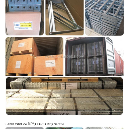
৪-হোল খোলা ৩০ ডিগ্রি কোণের জন্য আবেদন