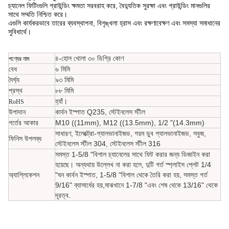
চ্যানেল ফিটিংগুলি গ্রাউন্ডিং ক্ষমতা সরবরাহ করে, বৈদ্যুতিক সুরক্ষা এবং গ্রাউন্ডিং মানগুলির
সাথে সম্মতি নিশ্চিত করে।
এগুলি কার্যকরভাবে তারের ব্যবস্থাপনা, বিশৃঙ্খলা হ্রাস এবং রক্ষণাবেক্ষণ এবং সমস্যা সমাধানের
সুবিধার্থে।
৪-হোল খোলা ৩০ ডিগ্রি কোণ
পণ্যের নাম
বেধ
৬ মিমি
দৈর্ঘ্য
৯৩ মিমি
প্রস্থ
৮৮ মিমি
হ্যাঁ।
RoHS
উপাদান
কার্বন ইস্পাত Q235, স্টেইনলেস স্টীল
গর্তের আকার
M10 ((11mm), M12 ((13.5mm), 1/2 "(14.3mm)
সাধারণ, ইলেক্ট্রো-গ্যালভানাইজড, গরম ডুব গ্যালভানাইজড, সবুজ,
ফিনিস উপলব্ধ
স্টেইনলেস স্টীল 304, স্টেইনলেস স্টীল 316
সমস্ত 1-5/8 "বিশাল চ্যানেলের সাথে ফিট করার জন্য ডিজাইন করা
হয়েছে। অন্যথায় উল্লেখ না করা হলে, দুটি গর্ত স্প্লাইস প্লেট 1/4
অ্যাপ্লিকেশন
"ঘন কার্বন ইস্পাত, 1-5/8 "বিশাল থেকে তৈরি করা হয়, সমস্ত গর্ত
9/16" ব্যাসার্ধের হয়,মাঝখানে 1-7/8 "এবং শেষ থেকে 13/16" থেকে
দূরত্ব.