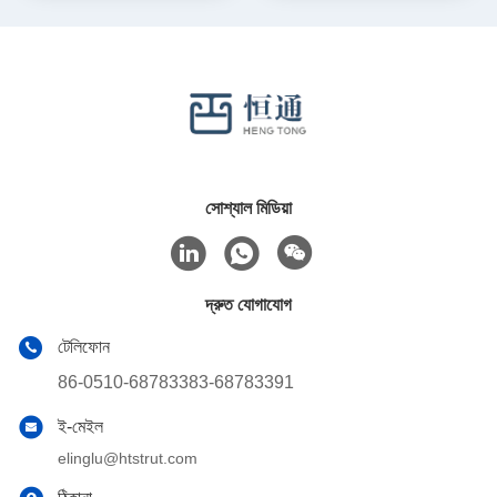
সোশ্যাল মিডিয়া
দ্রুত যোগাযোগ
টেলিফোন
86-0510-68783383-68783391
ই-মেইল
elinglu@htstrut.com