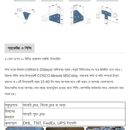
প্যাকেজিং ও শিপিং
৪-হোল ওপেন ৩০ ডিগ্রি অ্যাঙ্গেল প্যাকিং বিস্তারিত
স্টক মধ্যে উপাদান (প্রক্রিয়া 5-20days) অবিলম্বে প্রাক পেমেন্ট নিশ্চিতকরণের পরে উত্পাদিত হতে পারে।
নিরাপদ শিপিং জন্য বিশ্বব্যাপী COSCO Mearsk MSCship, প্যাকেজ ক্ষতি বা ক্ষতি সম্পর্কে চিন্তা
করবেন না।এটি বিশ্বব্যাপী প্রায় 15-40 দিন সময় লাগেদয়া করে নোট করুন যে আপনার যোগাযোগের
বিবরণগুলির মধ্যে আপনার ফোন নম্বর অন্তর্ভুক্ত রয়েছে যাতে শিপিং কোম্পানির কর্মকর্তার সাথে যোগাযোগ করা
সহজ হয়।
সমুদ্রপথে
সাংহাই বন্দর, নিংবো বন্দর বা অন্য
বিমানের
সাংহাই পুডং বন্দর
মাধ্যমে
এক্সপ্রেস
DHL, TNT, FedEx, UPS ইত্যাদি