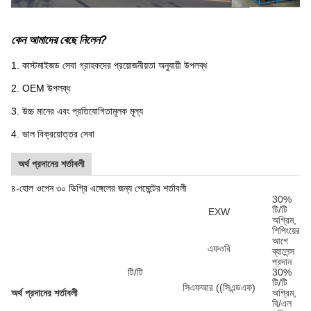
কেন আমাদের বেছে নিলেন?
1. কাস্টমাইজড সেবা গ্রাহকদের প্রয়োজনীয়তা অনুযায়ী উপলব্ধ
2. OEM উপলব্ধ
3. উচ্চ মানের এবং প্রতিযোগিতামূলক মূল্য
4. ভাল বিক্রয়োত্তর সেবা
অর্থ প্রদানের শর্তাবলী
৪-হোল ওপেন ৩০ ডিগ্রি এঙ্গেলের জন্য পেমেন্টের শর্তাবলী
30%
টি/টি
EXW
অগ্রিম,
শিপিংয়ের
আগে
এফওবি
ব্যালেন্স
প্রদান
টি/টি
30%
টি/টি
সিএফআর ((সিএন্ডএফ)
অর্থ প্রদানের শর্তাবলী
অগ্রিম,
বি/এল