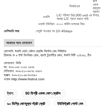
কপি
থেকে
সিআইএফ
ব্যালেন্স
প্রদান
L/C পরিমাণ 50,000 usd এর উপরে,
এল/সি
আমরা L/C গ্রহণ করতে পারি
ওয়েস্ট ইউনিয়ন
৫০০০ মার্কিন ডলারের নিচে
ডেলিভারি সময়
পেমেন্ট পাওয়ার পর 10~45days
আমাদের সাথে যোগাযোগ
কোম্পানি: উকসি হেংটং মেটাল ফ্রেমিং সিস্টেম কোং লিমিটেড
ঠিকানাঃ নং ৬ ইস্ট ডিংসিয়াং রোড, হুডাই ইন্ডাস্ট্রি জোন, উকশি সিটি ২১৪১৬১, চীন
যোগাযোগ: ভিকি
মব: +৮৬-১৩৮ ১২২৮ ২৯৩৮
টেলিফোন: +৮৬-৫১০-৬৮৭৮ ৩৩৮৩
ফ্যাক্স: +৮৬-৫১০-৬৮৭৮৩৩৯০
ওয়েবঃ http://www.htstrut.com
ট্যাগ:
90 ডিগ্রী একক কোণ ক্রেটস
৯০ ডিগ্রি কোণযুক্ত স্ট্রট ক্রেট
ইউনিস্ট্রুট পোস্ট বেস