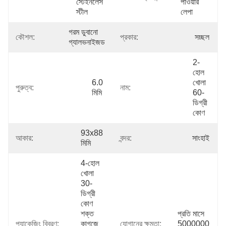
স্টেইনলেস 
পাওয়ার 
স্টীল
লেপা
গরম ডুবানো 
কৌশল:
প্রকার:
সচ্ছল
গ্যালভনাইজড
2-
হোল 
6.0 
খোলা 
পুরুত্ব:
নাম:
মিমি
60-
ডিগ্রী 
কোণ
93x88 
আকার:
বন্দর:
সাংহাই
মিমি
4-হোল 
খোলা 
30-
ডিগ্রী 
কোণ 
শক্ত 
প্রতি মাসে 
প্যাকেজিং বিবরণ:
কাগজে 
যোগানের ক্ষমতা:
5000000 