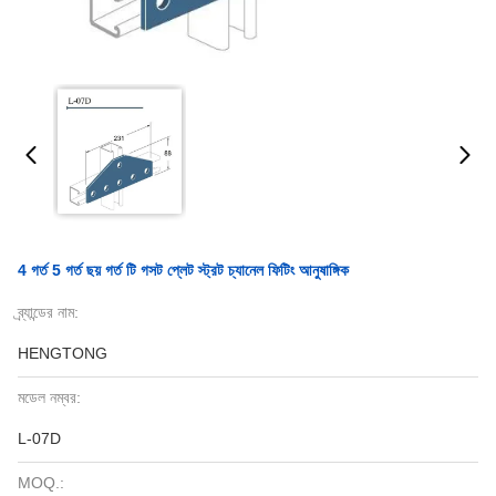
4 গর্ত 5 গর্ত ছয় গর্ত টি গসট প্লেট স্ট্রট চ্যানেল ফিটিং আনুষাঙ্গিক
ব্র্যান্ডের নাম:
HENGTONG
মডেল নম্বর:
L-07D
MOQ.: