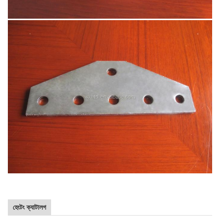
হেংটং ক্যাটালগ