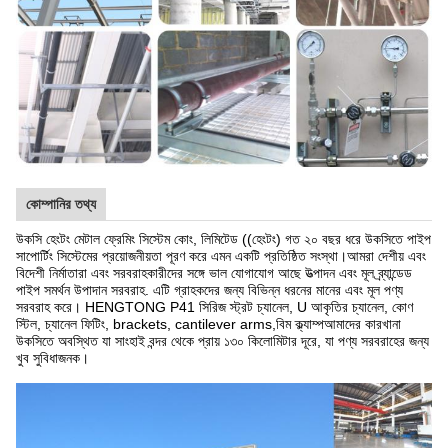
কোম্পানির তথ্য
উকসি হেংটং মেটাল ফ্রেমিং সিস্টেম কোং, লিমিটেড ((হেংটং) গত ২০ বছর ধরে উকসিতে পাইপ
সাপোর্টিং সিস্টেমের প্রয়োজনীয়তা পূরণ করে এমন একটি প্রতিষ্ঠিত সংস্থা।আমরা দেশীয় এবং
বিদেশী নির্মাতারা এবং সরবরাহকারীদের সঙ্গে ভাল যোগাযোগ আছে উত্পাদন এবং মূল ব্র্যান্ডেড
পাইপ সমর্থন উপাদান সরবরাহ. এটি গ্রাহকদের জন্য বিভিন্ন ধরনের মানের এবং মূল পণ্য
সরবরাহ করে। HENGTONG P41 সিরিজ স্ট্রট চ্যানেল, U আকৃতির চ্যানেল, কোণ
স্টিল, চ্যানেল ফিটিং, brackets, cantilever arms,বিম ক্ল্যাম্পআমাদের কারখানা
উকসিতে অবস্থিত যা সাংহাই বন্দর থেকে প্রায় ১৩০ কিলোমিটার দূরে, যা পণ্য সরবরাহের জন্য
খুব সুবিধাজনক।