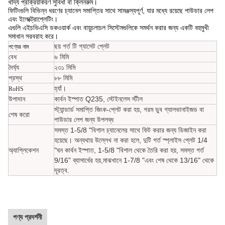
খাদ্য প্রক্রিয়াকরণ সুবিধা বা ক্লিনরুম।
ফিটিংগুলি বিভিন্ন ধরণের চ্যানেল সমাপ্তির সাথে সামঞ্জস্যপূর্ণ, যার মধ্যে রয়েছে পাউডার লেপ
এবং ইলেক্ট্রোপ্লেটিং।
এগুলি এইচভিএসি ডকওয়ার্ক এবং বায়ুচলাচল সিস্টেমগুলিকে সমর্থন করার জন্য একটি বহুমুখী
সমাধান সরবরাহ করে।
ছয় গর্ত টি গ্যাসেট প্লেট
পণ্যের নাম
বেধ
৬ মিমি
দৈর্ঘ্য
২৩১ মিমি
প্রস্থ
৮৮ মিমি
হ্যাঁ।
RoHS
উপাদান
কার্বন ইস্পাত Q235, স্টেইনলেস স্টীল
স্ট্যান্ডার্ড সমাপ্তি জিংক-প্লেট করা হয়, গরম ডুব গ্যালভানাইজড বা
শেষ করো
পাউডার লেপ জন্য উপলব্ধ
সমস্ত 1-5/8 "বিশাল চ্যানেলের সাথে ফিট করার জন্য ডিজাইন করা
হয়েছে। অন্যথায় উল্লেখ না করা হলে, দুটি গর্ত স্প্লাইস প্লেট 1/4
অ্যাপ্লিকেশন
"ঘন কার্বন ইস্পাত, 1-5/8 "বিশাল থেকে তৈরি করা হয়, সমস্ত গর্ত
9/16" ব্যাসার্ধের হয়,মাঝখানে 1-7/8 "এবং শেষ থেকে 13/16" থেকে
দূরত্ব.
পণ্য প্রদর্শনী