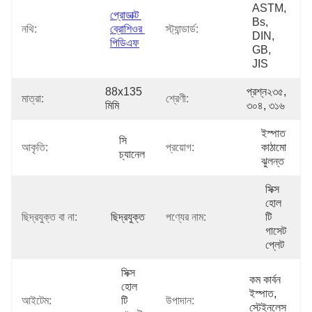
ASTM, 
প্রোডাক্ট 
Bs, 
নথি:
ব্রোশিওর 
স্ট্যান্ডার্ড:
DIN, 
পিডিএফ
GB, 
JIS
88x135 
প্রশ্ন২৩৫, 
মাত্রা:
শ্রেণী:
মিমি
৩০৪, ৩১৬
ইস্পাত 
সি 
আকৃতি:
প্রয়োগ:
কাঠামো 
চ্যানেল
ঝুলন্ত
সিক্স 
হোল 
ছিদ্রযুক্ত বা না:
ছিদ্রযুক্ত
পণ্যের নাম:
টি 
গাসেট 
প্লেট
সিক্স 
কম কার্বন 
হোল 
ইস্পাত, 
আইটেম:
টি 
উপাদান:
স্টেইনলেস 