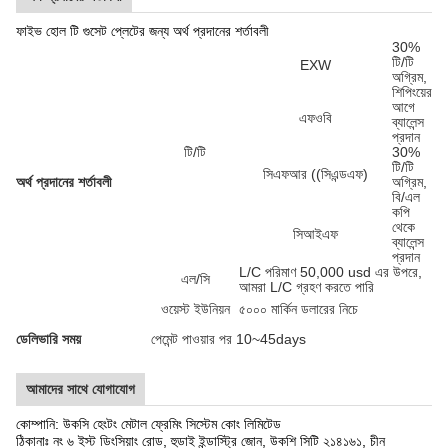
ফাইভ হোল টি গুসেট প্লেটের জন্য অর্থ প্রদানের শর্তাবলী
30%
টি/টি
EXW
অগ্রিম,
শিপিংয়ের
আগে
এফওবি
ব্যালেন্স
প্রদান
টি/টি
30%
টি/টি
সিএফআর ((সিএন্ডএফ)
অর্থ প্রদানের শর্তাবলী
অগ্রিম,
বি/এল
কপি
থেকে
সিআইএফ
ব্যালেন্স
প্রদান
L/C পরিমাণ 50,000 usd এর উপরে,
এল/সি
আমরা L/C গ্রহণ করতে পারি
ওয়েস্ট ইউনিয়ন
৫০০০ মার্কিন ডলারের নিচে
ডেলিভারি সময়
পেমেন্ট পাওয়ার পর 10~45days
আমাদের সাথে যোগাযোগ
কোম্পানি: উকসি হেংটং মেটাল ফ্রেমিং সিস্টেম কোং লিমিটেড
ঠিকানাঃ নং ৬ ইস্ট ডিংসিয়াং রোড, হুডাই ইন্ডাস্ট্রি জোন, উকশি সিটি ২১৪১৬১, চীন