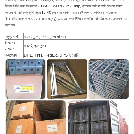
স্টক মধ্যে উপাদান (প্রক্রিয়া 5-20days) অবিলম্বে প্রাক পেমেন্ট নিশ্চিতকরণের পরে উত্পাদিত হতে পারে।
নিরাপদ শিপিং জন্য বিশ্বব্যাপী COSCO Mearsk MSCship, প্যাকেজ ক্ষতি বা ক্ষতি সম্পর্কে চিন্তা
করবেন না।এটি বিশ্বব্যাপী প্রায় 15-40 দিন সময় লাগেদয়া করে নোট করুন যে আপনার যোগাযোগের
বিবরণগুলির মধ্যে আপনার ফোন নম্বর অন্তর্ভুক্ত রয়েছে যাতে শিপিং কোম্পানির কর্মকর্তার সাথে যোগাযোগ করা
সহজ হয়।
সমুদ্রপথে
সাংহাই বন্দর, নিংবো বন্দর বা অন্য
বিমানের
সাংহাই পুডং বন্দর
মাধ্যমে
এক্সপ্রেস
DHL, TNT, FedEx, UPS ইত্যাদি