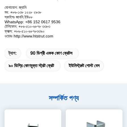
যোগাযোগ: জ্যানি
মব: +৮৬-১৩৮ ১২২৮ ২৯৩৮
স্কাইপঃ জাননি.ইউ৮৮
WhatsApp: +86 152 0617 9536
টেলিফোন: +৮৬-৫১০-৬৮৭৮ ৩৩৮৩
ফ্যাক্স: +৮৬-৫১০-৬৮৭৮৩৩৯০
ওয়েবঃ http://www.htstrut.com
ট্যাগ:
90 ডিগ্রী একক কোণ ক্রেটস
৯০ ডিগ্রি কোণযুক্ত স্ট্রট ক্রেট
ইউনিস্ট্রুট পোস্ট বেস
সম্পর্কিত পণ্য