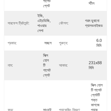
গাসেট 
স্টীল
প্লেট
ইজি, 
এইচডিজি, 
গরম ডুবানো 
সারফেস ট্রিটমেন্ট:
কৌশল:
পাওয়ার 
গ্যালভনাইজড
লেপা
6.0 
প্রকার:
সচ্ছল
পুরুত্ব:
মিমি
সিক্স 
হোল 
231x88 
নাম:
টি 
আকার:
মিমি
গাসেট 
প্লেট
সিক্স হোল 
টি গাসেট 
প্লেটটি 
শক্ত 
কাগজে 
বন্দর:
সাংহাই
প্যাকেজিং বিবরণ:
প্যাক 