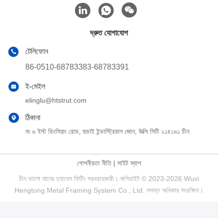
দ্রুত যোগাযোগ
টেলিফোন
86-0510-68783383-68783391
ই-মেইল
elinglu@htstrut.com
ঠিকানা
নং ৬ ইস্ট ডিংসিয়াং রোড, হুডাই ইন্ডাস্ট্রিয়াল জোন, উক্সি সিটি ২১৪১৬১ চীন
গোপনীয়তা নীতি
|
সাইট ম্যাপ
চীন ভালো মানের চ্যানেল ফিটিং সরবরাহকারী। কপিরাইট © 2023-2026 Wuxi
Hengtong Metal Framing System Co., Ltd. সমস্ত অধিকার সংরক্ষিত।