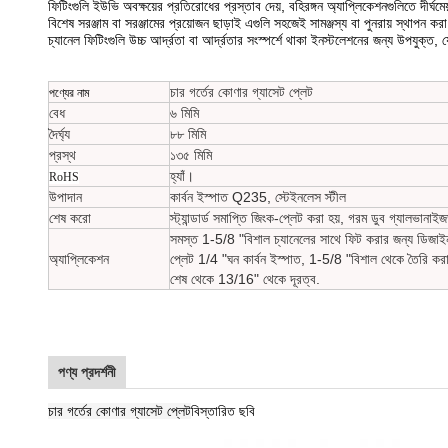
ফিটিংগুলি ইউভি অবক্ষয়ের প্রতিরোধের প্রস্তাব দেয়, বহিরঙ্গন অ্যাপ্লিকেশনগুলিতে দীর্ঘমেয
বিশেষ সরঞ্জাম বা সরঞ্জামের প্রয়োজন ছাড়াই এগুলি সহজেই সামঞ্জস্য বা পুনরায় স্থাপন করা
চ্যানেল ফিটিংগুলি উচ্চ আর্দ্রতা বা আর্দ্রতার সংস্পর্শে থাকা ইনস্টলেশনের জন্য উপযুক্ত, 
চার গর্তের কোণার গ্যাসেট প্লেট
পণ্যের নাম
বেধ
৬ মিমি
দৈর্ঘ্য
৮৮ মিমি
প্রস্থ
১৩৫ মিমি
হ্যাঁ।
RoHS
উপাদান
কার্বন ইস্পাত Q235, স্টেইনলেস স্টীল
শেষ করো
স্ট্যান্ডার্ড সমাপ্তি জিংক-প্লেট করা হয়, গরম ডুব গ্যালভান
সমস্ত 1-5/8 "বিশাল চ্যানেলের সাথে ফিট করার জন্য ডিজাইন ক
অ্যাপ্লিকেশন
প্লেট 1/4 "ঘন কার্বন ইস্পাত, 1-5/8 "বিশাল থেকে তৈরি করা 
শেষ থেকে 13/16" থেকে দূরত্ব.
পণ্য প্রদর্শনী
চার গর্তের কোণার গ্যাসেট প্লেট
বিস্তারিত ছবি