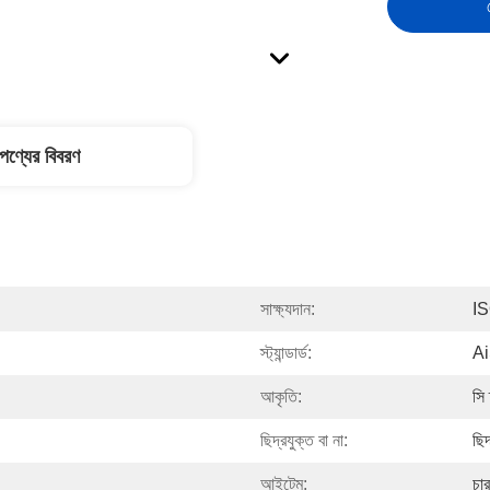
পণ্যের বিবরণ
সাক্ষ্যদান:
I
স্ট্যান্ডার্ড:
Ai
আকৃতি:
সি 
ছিদ্রযুক্ত বা না:
ছিদ
আইটেম:
চা