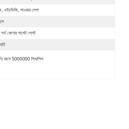
ি, এইচডিজি, পাওয়ার লেপা
্ছল
র গর্ত কোণার গাসেট প্লেট
ংহাই
রতি মাসে 5000000 পিস/পিস