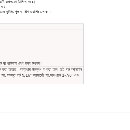
়াদী কর্মক্ষমতা নিশ্চিত করে।
 যায়।
যেমন সুইমিং পুল বা শিল্প ওয়াশিং এলাকা।
াইজড বা পাউডার লেপ জন্য উপলব্ধ
রা হয়েছে। অন্যথায় উল্লেখ না করা হলে, দুটি গর্ত স্প্লাইস
হয়, সমস্ত গর্ত 9/16" ব্যাসার্ধের হয়,মাঝখানে 1-7/8 "এবং