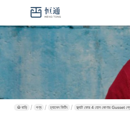
বাড়ি
পণ্য
চ্যানেল ফিটিং
ফ্ল্যাট ফোর 4 হোল কোণার Gusset প