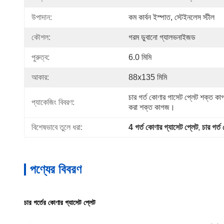
উপাদান:
কম কার্বন ইস্পাত, স্টেইনলেস স্টীল
কৌশল:
গরম ডুবানো গ্যালভনাইজড
পুরুত্ব:
6.0 মিমি
আকার:
88x135 মিমি
চার গর্ত কোণার গাসেট প্লেট শক্ত কাগজ
প্যাকেজিং বিবরণ:
করা শক্ত কাগজ।
বিশেষভাবে তুলে ধরা:
4 গর্ত কোণার গ্যাসেট প্লেট
, 
চার গর্ত
পণ্যের বিবরণ
চার গর্তের কোণার গ্যাসেট প্লেট