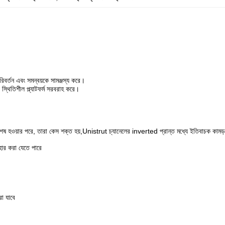
রিবর্তন এবং সমন্বয়কে সামঞ্জস্য করে।
ং স্থিতিশীল প্ল্যাটফর্ম সরবরাহ করে।
 শেষ হওয়ার পরে, তারা কেস শক্ত হয়,Unistrut চ্যানেলের inverted প্রান্ত মধ্যে ইতিবাচক কামড় ক
বহার করা যেতে পারে
রা যাবে