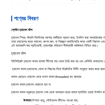
পণ্যের বিবরণ
প্লেইন চ্যানেল নটস
চ্যানেল স্প্রিং নটগুলি সিস্টেমের নকশায় নমনীয়তা প্রদান করে, ইনস্টল করা অবকাঠামোর প
তারা চ্যানেলের মধ্যে প্যানেল, জংশন বক্স, বা নিয়ন্ত্রণ ক্যাবিনেটের জন্য একটি নিরাপদ এব
এই বাদামগুলি ক্ষয় প্রতিরোধী, চ্যালেঞ্জিং পরিবেশে দীর্ঘস্থায়ী কর্মক্ষমতা নিশ্চিত করে।
চ্যানেল নটস
ইউনিস্ট্রুট চ্যানেল বাদাম হালকা স্টিলের বার থেকে তৈরি করা হয় এবং মেশিনিং অপারেশন
চ্যানেল বাদাম চ্যানেলের খোলা বা পিছনের দিকে স্ট্রুটটেক ফিটিং সংযুক্ত করার জন্য ব্য
বাদাম এছাড়াও চ্যানেল থেকে ডাবল বাদাম threaded রড ব্যবহার
চ্যানেল বাদাম চ্যানেল ঘোরানো হবে না
চ্যানেল বাদাম শুধুমাত্র চ্যানেল শেষ থেকে অবস্থান মধ্যে বাদাম স্লাইডিং দ্বারা ইনস্টল ক
উপাদান
:
ইস্পাত ধাতু; স্টেইনলেস স্টীলেও পাওয়া যায়;