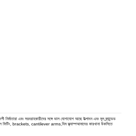
 নির্মাতারা এবং সরবরাহকারীদের সঙ্গে ভাল যোগাযোগ আছে উত্পাদন এবং মূল ব্র্যান্ডেড
েল ফিটিং, brackets, cantilever arms,বিম ক্ল্যাম্পআমাদের কারখানা উকসিতে