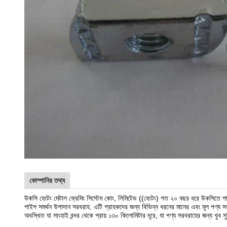
কোম্পানির তথ্য
উকসি হেংটং মেটাল ফ্রেমিং সিস্টেম কোং, লিমিটেড ((হেংটং) গত ২০ বছর ধরে উকসিতে পাইপ স
পাইপ সমর্থন উপাদান সরবরাহ. এটি গ্রাহকদের জন্য বিভিন্ন ধরনের মানের এবং মূল প
অবস্থিত যা সাংহাই বন্দর থেকে প্রায় ১৩০ কিলোমিটার দূরে, যা পণ্য সরবরাহের জন্য খুব 