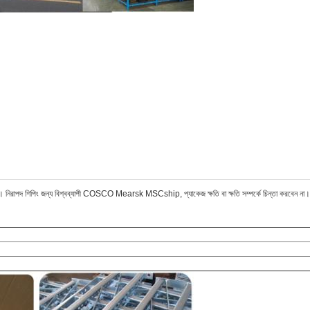
ারে। নিরাপদ শিপিং জন্য বিশ্বব্যাপী COSCO Mearsk MSCship, প্যাকেজ ক্ষতি বা ক্ষতি সম্পর্কে চিন্তা করবেন না।এ