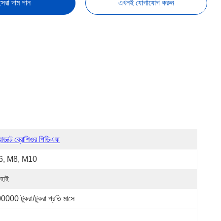
সেরা দাম পান
এখনই যোগাযোগ করুন
রোডাক্ট ব্রোশিওর পিডিএফ
6, M8, M10
ংহাই
0000 টুকরা/টুকরা প্রতি মাসে