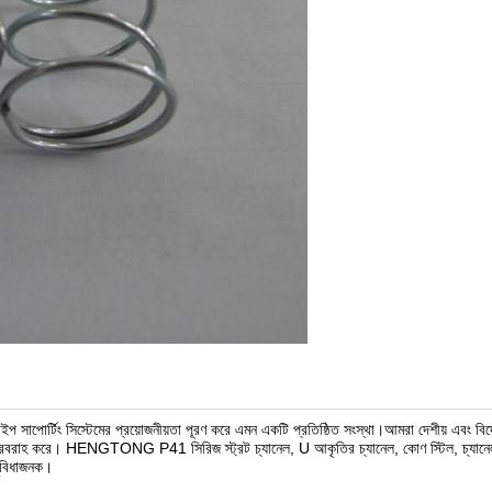
াপোর্টিং সিস্টেমের প্রয়োজনীয়তা পূরণ করে এমন একটি প্রতিষ্ঠিত সংস্থা।আমরা দেশীয় এবং বিদেশী
ণ্য সরবরাহ করে। HENGTONG P41 সিরিজ স্ট্রট চ্যানেল, U আকৃতির চ্যানেল, কোণ স্টিল, চ্যান
সুবিধাজনক।