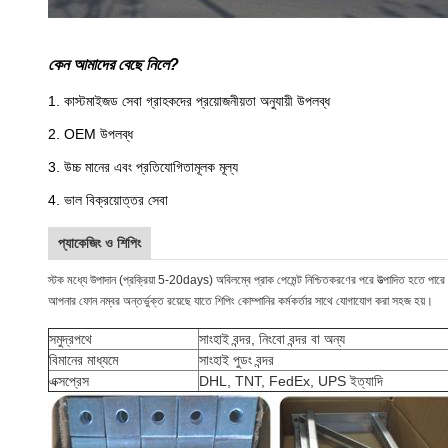
কেন আমাদের বেছে নিলে?
1. কাস্টমাইজড সেবা গ্রাহকদের প্রয়োজনীয়তা অনুযায়ী উপলব্ধ
2. OEM উপলব্ধ
3. উচ্চ মানের এবং প্রতিযোগিতামূলক মূল্য
4. ভাল বিক্রয়োত্তর সেবা
প্যাকেজিং ও শিপিং
স্টক মধ্যে উপাদান (প্রক্রিয়া 5-20days) অবিলম্বে প্রাক পেমেন্ট নিশ্চিতকরণের পরে উত্পাদিত হতে প
আপনার ফোন নম্বর অন্তর্ভুক্ত রয়েছে যাতে শিপিং কোম্পানির কর্মকর্তার সাথে যোগাযোগ করা সহজ হয়।
সমুদ্রপথে
সাংহাই বন্দর, নিংবো বন্দর বা অন্য
বিমানের মাধ্যমে
সাংহাই পুডং বন্দর
এক্সপ্রেস
DHL, TNT, FedEx, UPS ইত্যাদি