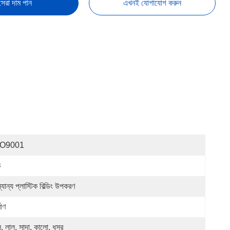
সেরা দাম পান
এখনই যোগাযোগ করুন
SO9001
চ
যান্য প্লাস্টিক বিল্ডিং উপকরণ
মাণ
ল, লাল, সাদা, কালো, ধূসর