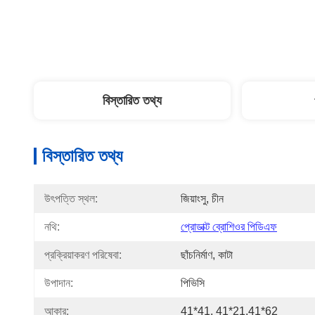
বিস্তারিত তথ্য
বিস্তারিত তথ্য
উৎপত্তি স্থল:
জিয়াংসু, চীন
নথি:
প্রোডাক্ট ব্রোশিওর পিডিএফ
প্রক্রিয়াকরণ পরিষেবা:
ছাঁচনির্মাণ, কাটা
উপাদান:
পিভিসি
আকার:
41*41, 41*21,41*62