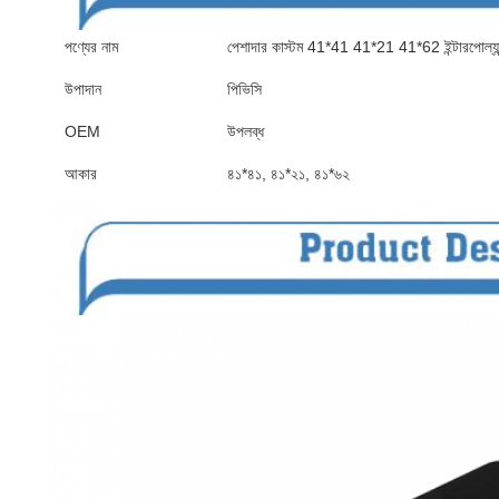
পণ্যের নাম
পেশাদার কাস্টম 41*41 41*21 41*62 ইন্টারপোল্যান্ট
উপাদান
পিভিসি
OEM
উপলব্ধ
আকার
৪১*৪১, ৪১*২১, ৪১*৬২